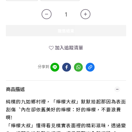
販售結束
加入追蹤清單
分享到
商品描述
純樸的九如鄉村裡，「檸檬⼤叔」默默拾起那因為表⾯
刮傷︑內在卻依舊美好的檸檬：好的檸檬，不要浪費
啊!
「檸檬⼤叔」懂得看⾒樸實表面裡的精彩滋味，透過變