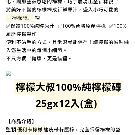
化，讓那些被忽略的檸檬，巧手展現出全新樣貌︒
將美好不變的檸檬榨成新鮮原汁，盛入⼩巧可愛的
「檸檬磚」
裡
✅保證100%純粹原汁 ✅100%台灣原產檸檬 ✅100%
履歷檸檬製作
便利不沾手的方式，且常溫就能保存！讓檸檬的滋味融
入您⽣活中的每個⼩細節。
不只方便︑健康，更是惜福。
檸檬大叔100%純檸檬磚
25gx12入(盒)
【商品介紹】
整顆
優利卡檸檬
連皮帶籽壓榨，完全保留檸檬的營