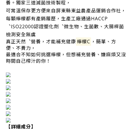
養。獨家三道滅菌技術製程，
可常溫保存更⽅便來自屏東縣東益農產品運銷合作社，
每顆檸檬都有產銷履歷，生產工廠通過HACCP
︑ISO22000認證塑化劑︑微⽣物、生菌數、大腸桿菌
檢測安全無虞
真正天然︑營養，才能補充健康
檸檬C
，簡單、方
便、不費力，
最適合不知如何挑選檸檬，但想補充營養、嫌麻煩又沒
時間⾃己榨汁的你！
【詳細成分】