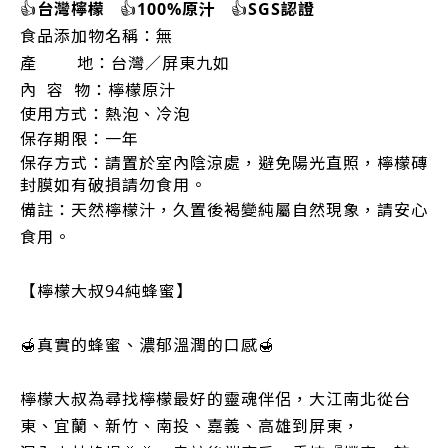
👍
台灣檸檬
👍
100%原汁
👍
SGS認證
食品添加物名稱：無
產 地：台灣／屏東九如
內 容 物：檸檬原汁
使用方式：熱泡、冷泡
保存期限：一年
保存方式：請置於室內陰涼處，避免陽光直照，檸檬磚
封膜如有破損請勿食用。
備註：天然檸檬汁，久置後褐變純屬自然現象，請安心
食用。
【檸檬大叔94純蜂蜜】
🍯真實的蜂蜜、濃郁溫潤的口感🍯
檸檬大叔為尋找檸檬最好的靈魂伴侶，大江南北從台
東、宜蘭、新竹、南投、嘉義、高雄到屏東，