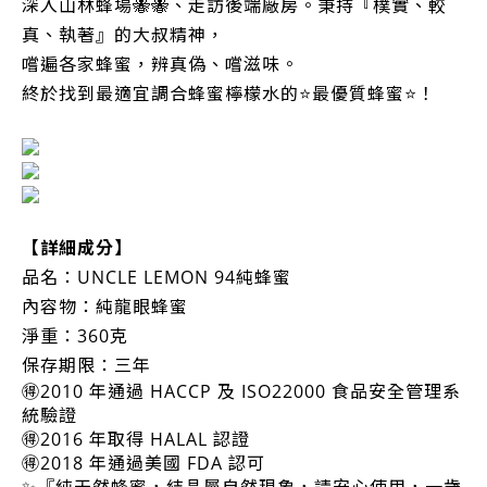
深入山林蜂場🐝🐝、走訪後端廠房。秉持『樸實、較
真、執著』的大叔精神，
嚐遍各家蜂蜜，辨真偽、嚐滋味。
終於找到最適宜調合蜂蜜檸檬水的⭐️最優質蜂蜜⭐️！
【詳細成分】
品名：UNCLE LEMON 94純蜂蜜
內容物：純龍眼蜂蜜
淨重：360克
保存期限：三年
🉐2010 年通過 HACCP 及 ISO22000 食品安全管理系
統驗證
🉐2016 年取得 HALAL 認證
🉐2018 年通過美國 FDA 認可