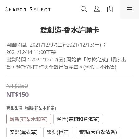
愛創造-香水許願卡
開團時間:  2021/12/07(二)~2021/12/13(一) ； 
2021/12/14 11:00下架
出貨時間：2021/12/17(五) 開始依「付款完成」順序出
貨，預計7個工作天全數出貨完畢。(例假日不出貨)
NT$250
NT$150
商品品項
: 嶄新(花梨木和茶)
嶄新(花梨木和茶)
領悟(茉莉和普洱茶)
安舒(薰衣草)
築夢(橙花)
實現(大自然清香)