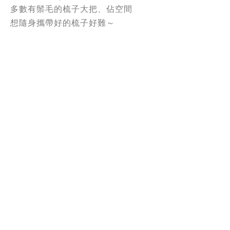
多數有鬃毛的梳子大把、佔空間
想隨身攜帶好的梳子好難～