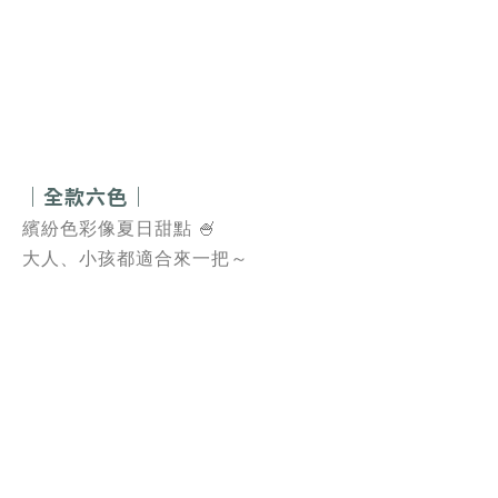
｜全款六色｜
繽紛色彩像夏日甜點 🍧
大人、小孩都適合來一把～