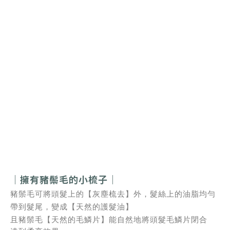
｜擁有豬鬃毛的小梳子｜
豬鬃毛可將頭髮上的【灰塵梳去】外，髮絲上的油脂均勻
帶到髮尾，變成【天然的護髮油】
且豬鬃毛【天然的毛鱗片】能自然地將頭髮毛鱗片閉合