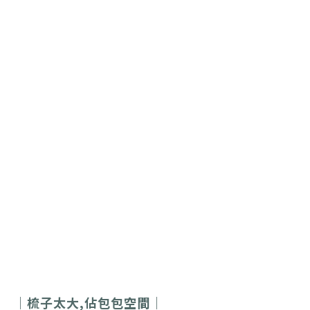
｜梳子太大,佔包包空間｜