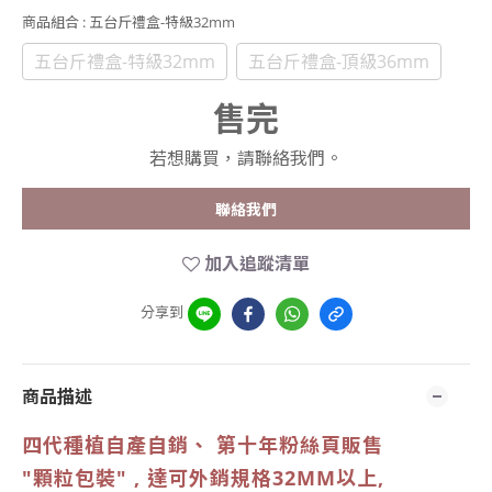
商品組合
: 五台斤禮盒-特級32mm
五台斤禮盒-特級32mm
五台斤禮盒-頂級36mm
售完
若想購買，請聯絡我們。
聯絡我們
加入追蹤清單
分享到
商品描述
四代種植自產自銷、 第十年粉絲頁販售
"顆粒包裝" , 達可外銷規格32MM以上,