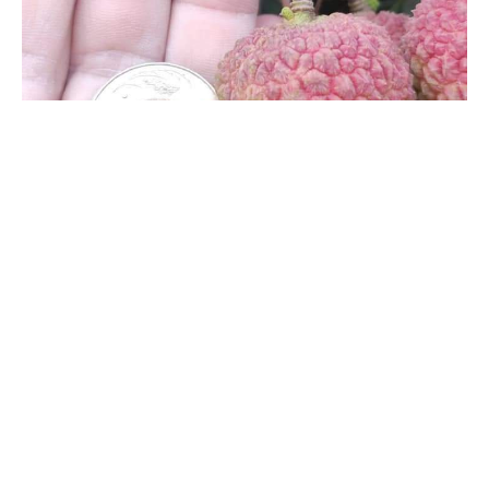
黑貓低溫宅配(每筆訂單限單一地址):
1盒、7盒 150元
2~5盒、8~11盒 180元
6盒免運；免運標準將以六盒倍數為主。