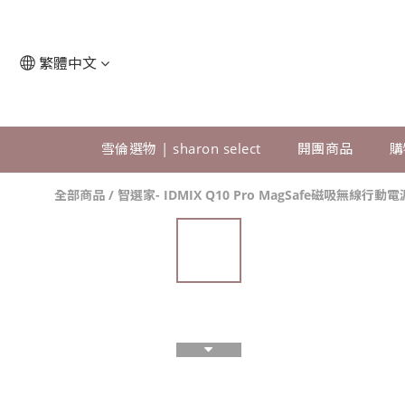
繁體中文
雪倫選物 | sharon select
開團商品
購
全部商品
/
智選家- IDMIX Q10 Pro MagSafe磁吸無線行動電