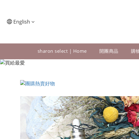
English
sharon select | Home
開團商品
購