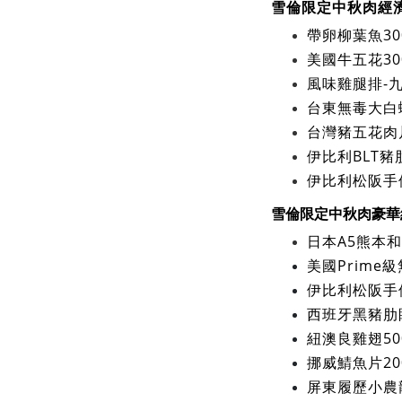
雪倫限定中秋肉經
帶卵柳葉魚30
美國牛五花30
風味雞腿排-九
台東無毒大白蝦
台灣豬五花肉片
伊比利BLT豬肋
伊比利松阪手修
中秋肉豪華
雪倫限定
日本A5熊本和
美國Prime
伊比利松阪手修
西班牙黑豬肋眼
紐澳良雞翅50
挪威鯖魚片200
屏東履歷小農龍