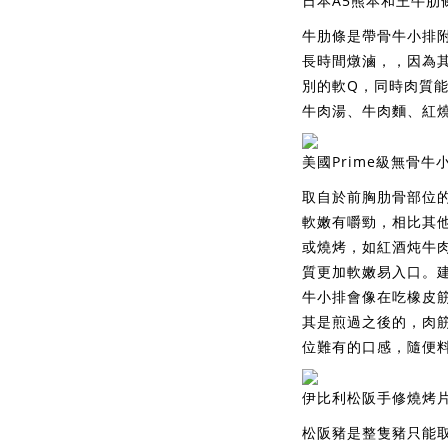
日本A5熊本和王牛肋條
牛肋條是帶骨牛小排
長時間燉滷，，因為
別的軟Q，同時肉質
牛肉湯、牛肉麵、紅
美國Prime級無骨牛小
取自於前胸肋骨部位
軟嫩有嚼勁，相比其
或燒烤，如紅酒炖牛
質更加軟嫩易入口。
牛小排會像在吃橡皮
其是煎過之後的，肉
位難有的口感，隨便
伊比利松阪手修燒烤片1
松阪豬是整隻豬只能