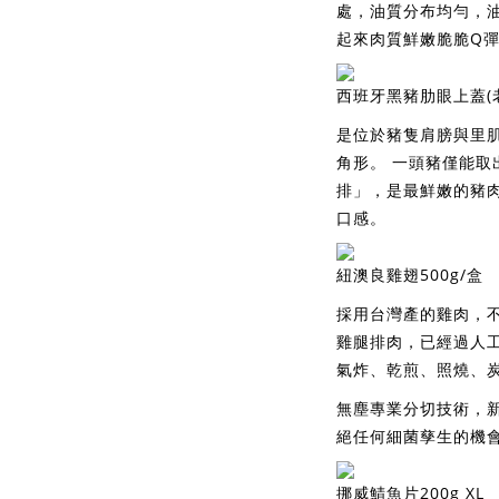
處，油質分布均勻，
起來肉質鮮嫩脆脆Q
西班牙黑豬肋眼上蓋(老
是位於豬隻肩膀與里
角形。 一頭豬僅能取
排」，是最鮮嫩的豬
口感。
紐澳良雞翅500g/盒
採用台灣產的雞肉，
雞腿排肉，已經過人
氣炸、乾煎、照燒、
無塵專業分切技術，
絕任何細菌孳生的機
挪威鯖魚片200g XL