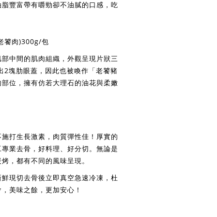
油脂豐富帶有嚼勁卻不油膩的口感，吃
彈
饕肉)300g/包
肌部中間的肌肉組織，外觀呈現片狀三
出2塊肋眼蓋，因此也被喚作「老饕豬
肉部位，擁有仿若大理石的油花與柔嫩
不施打生長激素，肉質彈性佳！厚實的
工專業去骨，好料理、好分切。無論是
炭烤，都有不同的風味呈現。
新鮮現切去骨後立即真空急速冷凍，杜
會，美味之餘，更加安心！