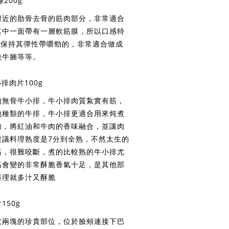
200g
附近的肋骨去骨的筋肉部分，非常適合
其中一面帶有一層軟筋膜，所以口感特
能保持其彈性帶嚼勁的，非常適合做成
燒牛腩等等。
排肉片100g
的無骨牛小排，牛小排肉質紮實有筋，
他種類的牛排，牛小排更適合用來炖煮
肉，將紅油和牛肉的香味融合，並讓肉
建議料理熟度是7分到全熟，不然太生的
筋，很難咬斷，煮的比較熟的牛小排尤
筋會變的非常酥脆香氣十足，是其他部
料理就多汁又酥脆
50g
取兩塊的珍貴部位，位於臉頰連接下巴