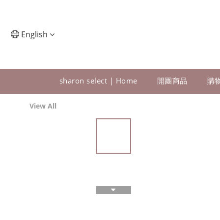
English
sharon select | Home
開團商品
購
View All