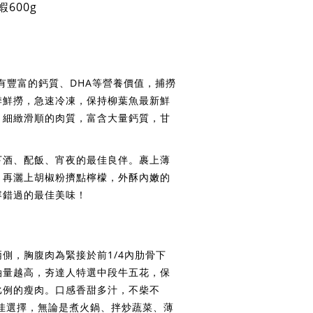
蝦600g
有豐富的鈣質、DHA等營養價值，捕撈
季鮮撈，急速冷凍，保持柳葉魚最新鮮
，細緻滑順的肉質，富含大量鈣質，甘
下酒、配飯、宵夜的最佳良伴。裹上薄
，再灑上胡椒粉擠點檸檬，外酥內嫩的
容錯過的最佳美味！
側，胸腹肉為緊接於前1/4內肋骨下
油量越高，夯達人特選中段牛五花，保
比例的瘦肉。口感香甜多汁，不柴不
佳選擇，無論是煮火鍋、拌炒蔬菜、薄