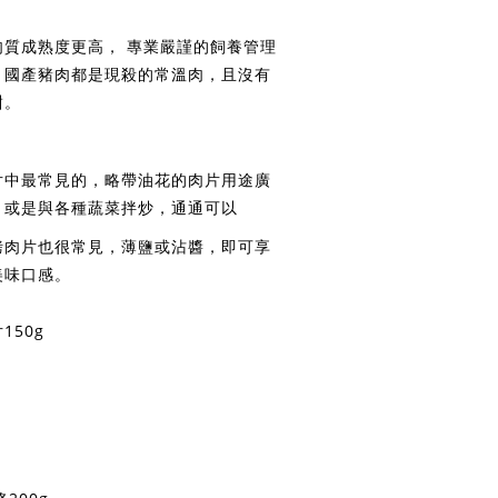
質成熟度更高， 專業嚴謹的飼養管理
。國產豬肉都是現殺的常溫肉，且沒有
甜。
片中最常見的，略帶油花的肉片用途廣
，或是與各種蔬菜拌炒，通通可以
烤肉片也很常見，薄鹽或沾醬，即可享
美味口感。
50g