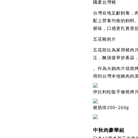
國產台灣豬
台灣在地足齡飼養，肉
配上營養均衡的飼料
腥味，口感更扎實香
五花豬肉片
五花部位為家用豬肉
泛，醃漬後單炒蔥蒜
。作為火鍋肉片或燒
用到台灣本地豬肉的
伊比利松阪手修燒烤片1
豬肋排200~260g
中秋肉豪華組