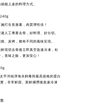
內就能上桌的料理方式。
40g
不施打生長激素，肉質彈性佳！
經過人工專業去骨，好料理、好分切。
照燒、炭烤，都有不同的風味呈現。
新鮮現切去骨後立即真空急速冷凍，杜
會，美味之餘，更加安心！
0g
%太平洋純淨海水飼養與最高規格的蛋白
扎實，非常鮮甜。新鮮捕撈後急速冷凍
/盤