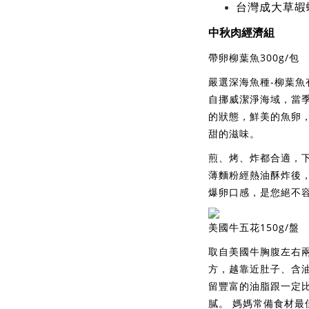
台
灣成大草
嘏
中秋肉經濟組
帶卵柳葉魚300g/包
嚴選深海魚種-柳葉魚
自挪威潔淨海域，當
的狀態，鮮美的魚卵
甜的滋味。
煎、烤、炸都合適，
薄麵粉經熱油酥炸後
爆卵口感，是您絕不
美國牛五花150g/盤
取自美國牛胸腹左右兩
方，越靠近肚子、含
留豐富的油脂跟一定
膩。 媽媽常備食材最