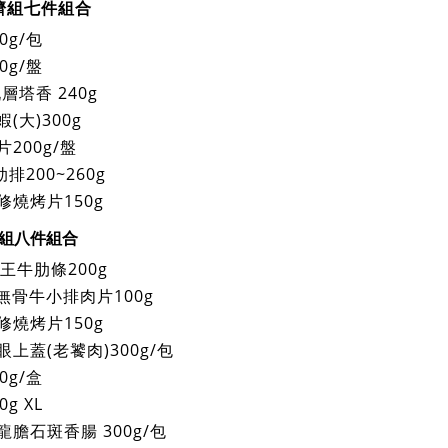
濟組七件組合
0g/包
0g/盤
層塔香 240g
(大)300g
200g/盤
排200~260g
燒烤片150g
組八件組合
王牛肋條200g
級無骨牛小排肉片100g
燒烤片150g
上蓋(老饕肉)300g/包
0g/盒
g XL
膽石斑香腸 300g/包