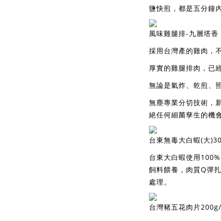
鹽快煎，都是五分鐘
風味雞腿排-九層塔香 2
採用台灣產的雞肉，
厚實的雞腿排肉，已
無論是氣炸、乾煎、
無塵專業分切技術，
絕任何細菌孳生的機
台東無毒大白蝦(大)30
台東大白蝦使用100
飼料餵養，肉質Q彈
處理。
台灣豬五花肉片200g