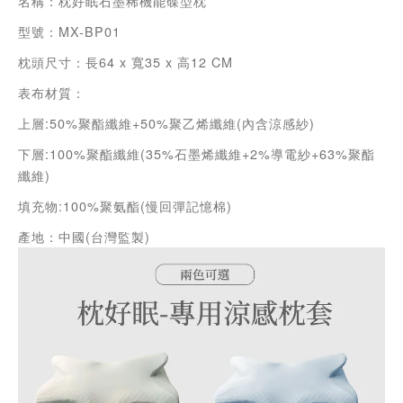
名稱：枕好眠石墨稀機能碟型枕
型號：MX-BP01
枕頭尺寸：長64 x 寬35 x 高12 CM
表布材質：
上層:50%聚酯纖維+50%聚乙烯纖維(內含涼感紗)
下層:100%聚酯纖維(35%石墨烯纖維+2%導電紗+63%聚酯
纖維)
填充物:100%聚氨酯(慢回彈記憶棉)
產地：中國(台灣監製)