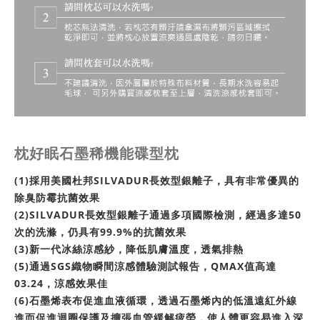
枕好眠石墨稀機能碟型枕
(1)採用美國杜邦SILVADUR長效型銀離子，具有非常優異的
除臭防霉抗菌效果
(2)SILVADUR長效型銀離子通過多項國際檢測，經過多達50
次的洗滌，仍具有99.9%的抗菌效果
(3)新一代冰絲涼感紗，降低肌膚溫度，透氣排熱
(5)通過SGS織物瞬間涼感體驗測試報告，QMAX值高達
03.24，涼感效果佳
(6)石墨烯表布促進血液循環，透過石墨烯內的低溫遠紅外線
進而促進迴圈保護及擴張血管緩解疲勞，使人體更容易進入深