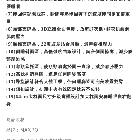
層睡眠
(7)慢回彈記憶枕芯，瞬間釋壓慢回彈下沉速度慢問定支撐重
量
(8)頭部支撐區，3D立體全面包覆，放鬆頭夾肌+頸夾肌緩解
肌肉壓力
(9)頸椎支撐區，22度坡度貼合肩頸，減輕頸椎壓力
(10)側睡斜面區，高低弧度曲線設計，契合側面輪廓，減少臉
部壓迫感
(11)肩頸承托區，使頭頸肩處於同一直線，減少肩膀壓力
(12)高低枕調整區，適應任何睡姿高度
(13)蝶型設計符合人體工學，任何睡姿皆可完美放置雙臂
(14)鈕扣設計，枕頭中央有效固定枕芯不位移
(15)64cm大枕面尺寸升級寬體設計加大枕面安穩睡眠自在翻
身
商品規格
品牌：MAXRO