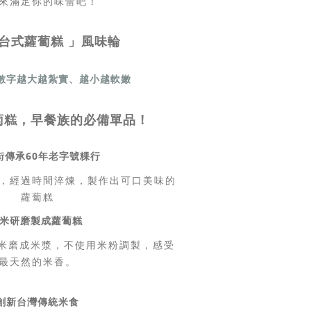
來滿足你的味蕾吧！
典台式蘿蔔糕 」風味輪
數字越大越紮實、越小越軟嫩
蔔糕，早餐族的必備單品！
街傳承60年老字號粿行
，經過時間淬煉，製作出可口美味的
蘿蔔糕
米研磨製成蘿蔔糕
來米磨成米漿，不使用米粉調製，感受
最天然的米香。
創新台灣傳統米食