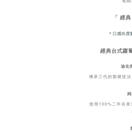
蔔絲
「 經
＊口感向度
經典台式蘿
迪化
傳承三代的製粿技法
純
使用100%二年在