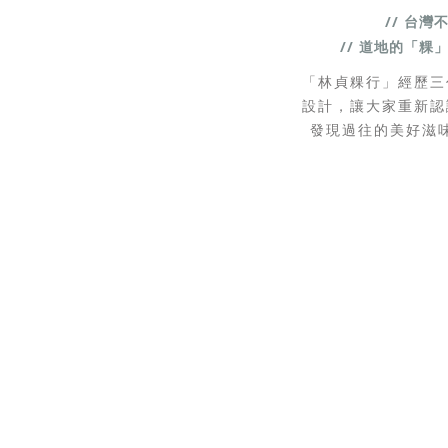
// 台灣
// 道地的「粿
「林貞粿行」經歷三
設計，讓大家重新認
發現過往的美好滋