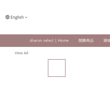
English
sharon select | Home
開團商品
購
View All