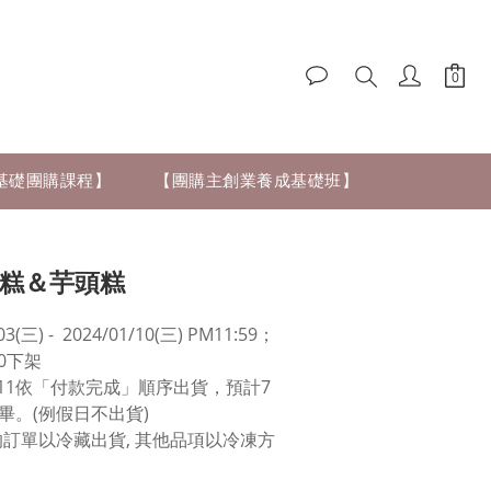
零基礎團購課程】
【團購主創業養成基礎班】
蔔糕＆芋頭糕
3(三) -  2024/01/10(三) PM11:59；
:00下架
/01/11依「付款完成」順序出貨，預計7
畢。(例假日不出貨)
的訂單以冷藏出貨, 其他品項以冷凍方