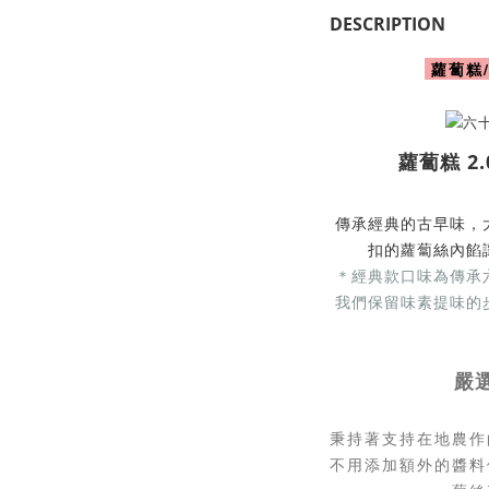
DESCRIPTION
蘿蔔糕
蘿蔔糕 2
傳承經典的古早味，
扣的蘿蔔絲內餡
＊經典款口味為傳承
我們保留味素提味的
嚴
秉持著支持在地農作
不用添加額外的醬料