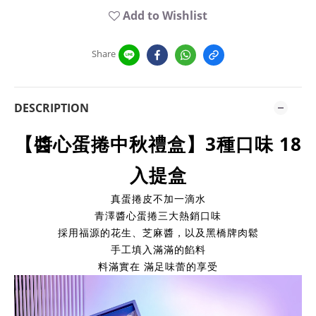
Add to Wishlist
Share
DESCRIPTION
【醬心蛋捲中秋禮盒】3種口味 18
入提盒
真蛋捲皮不加一滴水
青澤醬心蛋捲三大熱銷口味
採用福源的花生、芝麻醬，以及黑橋牌肉鬆
手工填入滿滿的餡料
料滿實在 滿足味蕾的享受