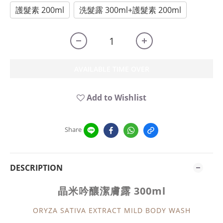
護髮素 200ml
洗髮露 300ml+護髮素 200ml
AVAILABLE TIME OVER
Add to Wishlist
Share
DESCRIPTION
晶米吟釀潔膚露 300ml
ORYZA SATIVA EXTRACT MILD BODY WASH