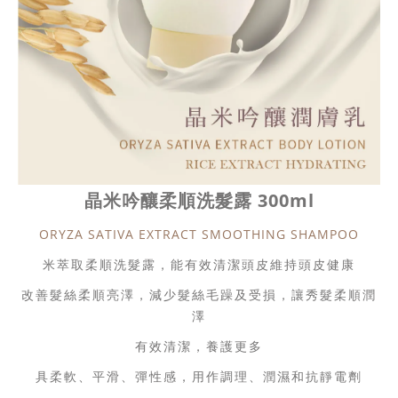
晶米吟釀柔順洗髮露 300ml
ORYZA SATIVA EXTRACT SMOOTHING SHAMPOO
米萃取柔順洗髮露，能有效清潔頭皮維持頭皮健康
改善髮絲柔順亮澤，減少髮絲毛躁及受損，讓秀髮柔順潤
澤
有效清潔，養護更多
具柔軟、平滑、彈性感，用作調理、潤濕和抗靜電劑