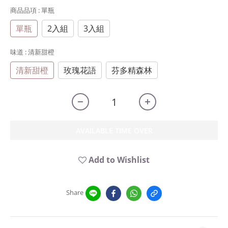
商品品項
: 單瓶
單瓶
2入組
3入組
味道
: 清新甜橙
清新甜橙
玫瑰花語
芬多精森林
AVAILABLE TIME OVER
Add to Wishlist
Share