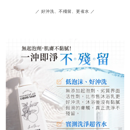
／ 好沖洗、不殘留、更省水 ／