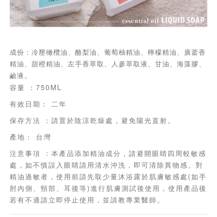
成份：冷壓橄欖油、酪梨油、葡萄柚精油、檸檬精油、廣藿香
精油、甜橙精油、左手香萃取、人參萃取液、甘油、海藻膠、
鹼液。
容量 ：750ML
有效日期： 二年
保存方法 ：請置於陰涼乾燥處，避免陽光直射。
產地： 台灣
注意事項 ：本產品添加精油成分，請避開眼睛四周較敏感
處，如不慎誤入眼睛請用清水沖洗，即可清除異物感。對
精油過敏者，使用前請先取少量沐浴露於肌膚敏感處(如手
肘內側、頸部、耳後等)進行肌膚測試後使用，使用產品後
若有不適請立即停止使用，並請教專業醫師。