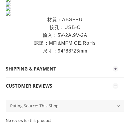
材質：ABS+PU
接孔：USB-C
輸入：5V-2A.9V-2A
認證：MFI&MFM CE,RoHs
尺寸：94*88*23mm
SHIPPING & PAYMENT
CUSTOMER REVIEWS
No review for this product