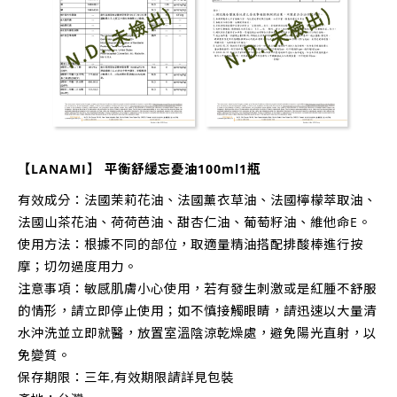
【LANAMI】 平衡舒緩忘憂油100ml1瓶
有效成分：法國茉莉花油、法國薰衣草油、法國檸檬萃取油、
法國山茶花油、荷荷芭油、甜杏仁油、葡萄籽油、維他命E。
使用方法：根據不同的部位，取適量精油搭配排酸棒進行按
摩；切勿過度用力。
注意事項：敏感肌膚小心使用，若有發生刺激或是紅腫不舒服
的情形，請立即停止使用；如不慎接觸眼睛，請迅速以大量清
水沖洗並立即就醫，放置室溫陰涼乾燥處，避免陽光直射，以
免變質。
保存期限：三年,有效期限請詳見包裝